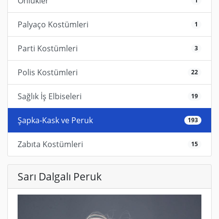
Önlükler
1
Palyaço Kostümleri
1
Parti Kostümleri
3
Polis Kostümleri
22
Sağlık İş Elbiseleri
19
Şapka-Kask ve Peruk
193
Zabıta Kostümleri
15
Sarı Dalgalı Peruk