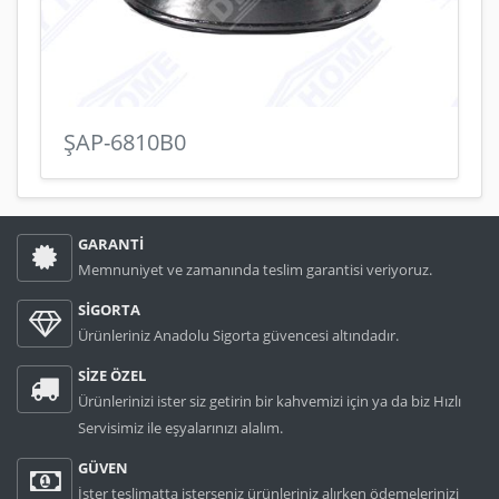
ŞAP-6810B0
GARANTİ
Memnuniyet ve zamanında teslim garantisi veriyoruz.
SİGORTA
Ürünleriniz Anadolu Sigorta güvencesi altındadır.
SİZE ÖZEL
Ürünlerinizi ister siz getirin bir kahvemizi için ya da biz Hızlı
Servisimiz ile eşyalarınızı alalım.
GÜVEN
İster teslimatta isterseniz ürünleriniz alırken ödemelerinizi