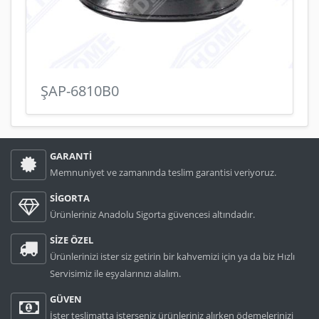
ŞAP-6810B0
GARANTİ
Memnuniyet ve zamanında teslim garantisi veriyoruz.
SİGORTA
Ürünleriniz Anadolu Sigorta güvencesi altındadır.
SİZE ÖZEL
Ürünlerinizi ister siz getirin bir kahvemizi için ya da biz Hızlı
Servisimiz ile eşyalarınızı alalım.
GÜVEN
İster teslimatta isterseniz ürünleriniz alırken ödemelerinizi