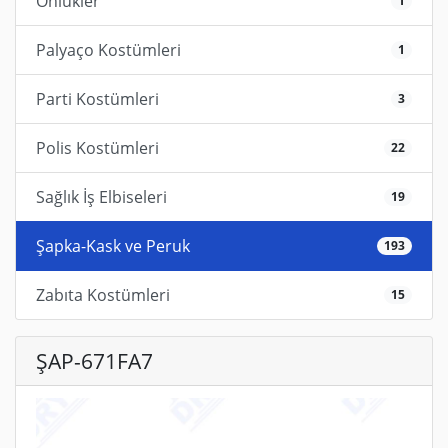
Önlükler
1
Palyaço Kostümleri
1
Parti Kostümleri
3
Polis Kostümleri
22
Sağlık İş Elbiseleri
19
Şapka-Kask ve Peruk
193
Zabıta Kostümleri
15
ŞAP-671FA7