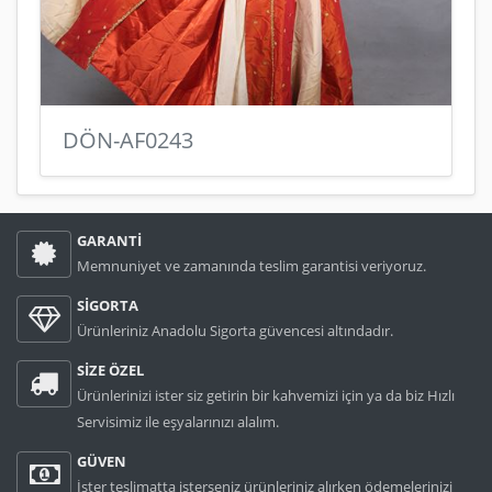
DÖN-AF0243
GARANTİ
Memnuniyet ve zamanında teslim garantisi veriyoruz.
SİGORTA
Ürünleriniz Anadolu Sigorta güvencesi altındadır.
SİZE ÖZEL
Ürünlerinizi ister siz getirin bir kahvemizi için ya da biz Hızlı
Servisimiz ile eşyalarınızı alalım.
GÜVEN
İster teslimatta isterseniz ürünleriniz alırken ödemelerinizi