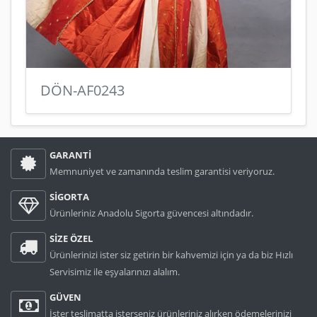
DÖN-AF0243
GARANTİ
Memnuniyet ve zamanında teslim garantisi veriyoruz.
SİGORTA
Ürünleriniz Anadolu Sigorta güvencesi altındadır.
SİZE ÖZEL
Ürünlerinizi ister siz getirin bir kahvemizi için ya da biz Hızlı
Servisimiz ile eşyalarınızı alalım.
GÜVEN
İster teslimatta isterseniz ürünleriniz alırken ödemelerinizi