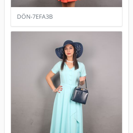
DÖN-7EFA3B