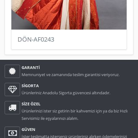
DÖN-AF0243
GARANTİ
Memnuniyet ve zamanında teslim garantisi veriyoruz.
SİGORTA
Ürünleriniz Anadolu Sigorta güvencesi altındadır.
SİZE ÖZEL
Ürünlerinizi ister siz getirin bir kahvemizi için ya da biz Hızlı
Servisimiz ile eşyalarınızı alalım.
GÜVEN
İster teslimatta isterseniz ürünleriniz alırken ödemelerinizi