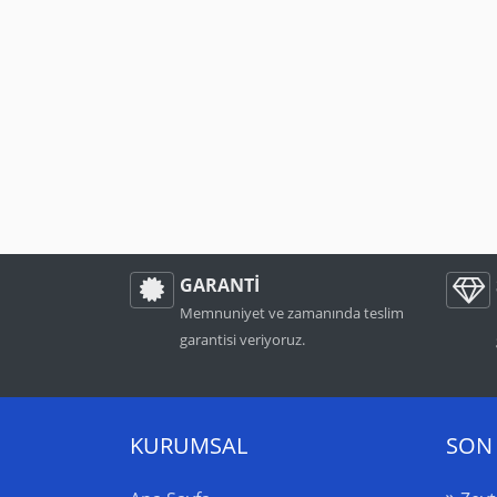
GARANTİ
Memnuniyet ve zamanında teslim
garantisi veriyoruz.
KURUMSAL
SON