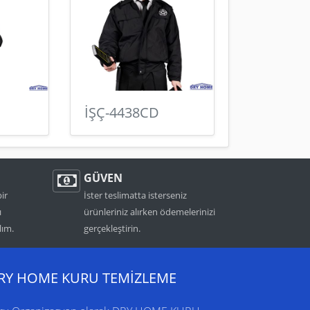
İŞÇ-4438CD
GÜVEN
bir
İster teslimatta isterseniz
ı
ürünleriniz alırken ödemelerinizi
lım.
gerçekleştirin.
RY HOME KURU TEMİZLEME