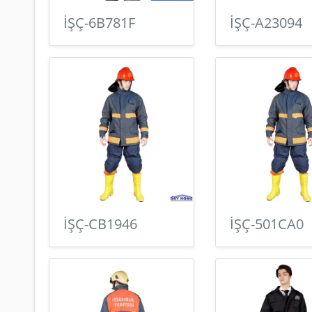
İŞÇ-6B781F
İŞÇ-A23094
İŞÇ-CB1946
İŞÇ-501CA0