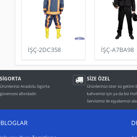
İŞÇ-2DC358
İŞÇ-A7BA98
SİGORTA
SİZE ÖZEL
Ürünleriniz Anadolu Sigorta
Ürünlerinizi ister siz getirin 
güvencesi altındadır.
kahvemizi için ya da biz Hızl
Servisimiz ile eşyalarınızı ala
 BLOGLAR
D