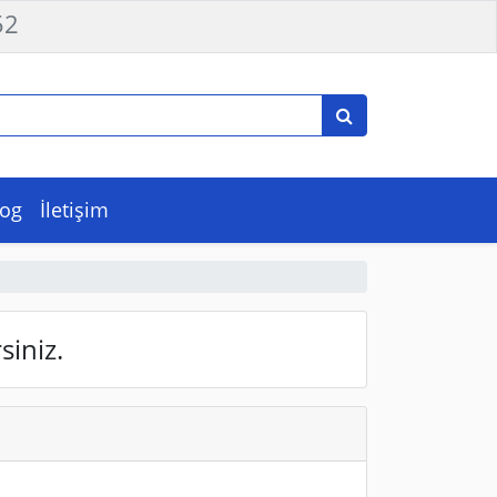
52
log
İletişim
siniz.