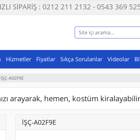
IZLI SİPARİŞ : 0212 211 2132 - 0543 369 52
m
Hizmetler
Fiyatlar
Sıkça Sorulanlar
Videolar
B
İŞÇ-A02F9E
ı arayarak, hemen, kostüm kiralayabilir
İŞÇ-A02F9E