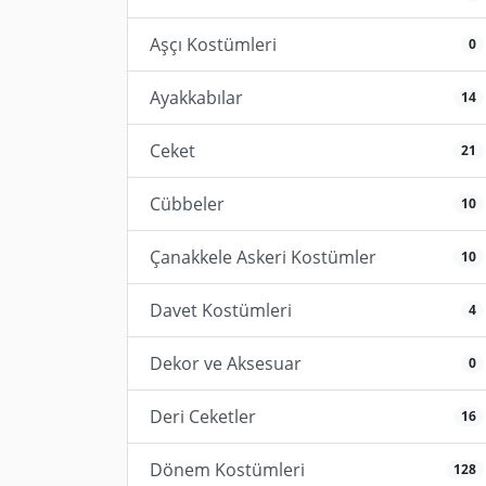
Aşçı Kostümleri
0
Ayakkabılar
14
Ceket
21
Cübbeler
10
Çanakkele Askeri Kostümler
10
Davet Kostümleri
4
Dekor ve Aksesuar
0
Deri Ceketler
16
Dönem Kostümleri
128