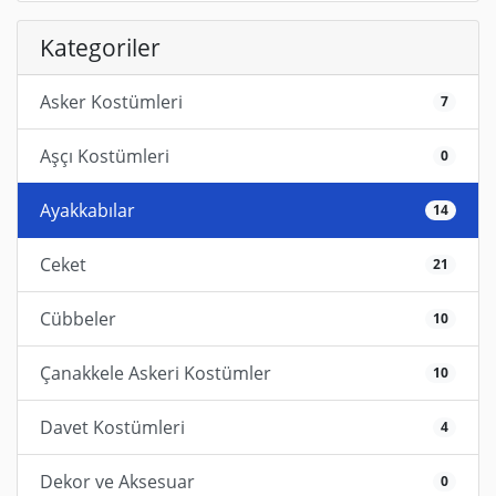
Kategoriler
Asker Kostümleri
7
Aşçı Kostümleri
0
Ayakkabılar
14
Ceket
21
Cübbeler
10
Çanakkele Askeri Kostümler
10
Davet Kostümleri
4
Dekor ve Aksesuar
0