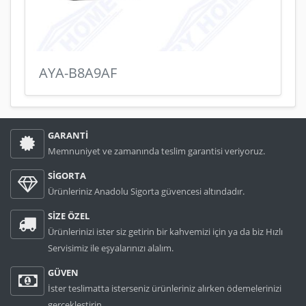
AYA-B8A9AF
GARANTİ
Memnuniyet ve zamanında teslim garantisi veriyoruz.
SİGORTA
Ürünleriniz Anadolu Sigorta güvencesi altındadır.
SİZE ÖZEL
Ürünlerinizi ister siz getirin bir kahvemizi için ya da biz Hızlı
Servisimiz ile eşyalarınızı alalım.
GÜVEN
İster teslimatta isterseniz ürünleriniz alırken ödemelerinizi
gerçekleştirin.